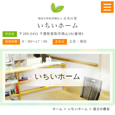
〒289-0421 千葉県香取市鳩山181番地5
所在地
9：00～17：00
土日・祝日
営業時間
定休日
いちいホーム
ホーム
＞ いちいホーム ＞ 設立の趣旨